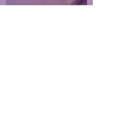
Les différences entre les
guides spirituels et les
anges : Comprendre leurs
rôles et apprendre à les
invoquer
La Guérison par les Chakras
: Comprendre et
Harmoniser ses Centres
Me contacter