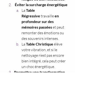
Éviter la surcharge énergétique
La 
Table 
Régressive
 travaille 
en 
profondeur sur des 
mémoires passées
 et peut 
remonter des émotions ou 
des souvenirs intenses.
La 
Table Christique
 élève 
votre vibration, et si le 
nettoyage n’est pas encore 
bien intégré, cela peut créer 
un choc énergétique.
Permettre une transformation 
en douceur
Le travail avec la 
Table 
Régressive
 peut nécessiter 
une période d’observation :