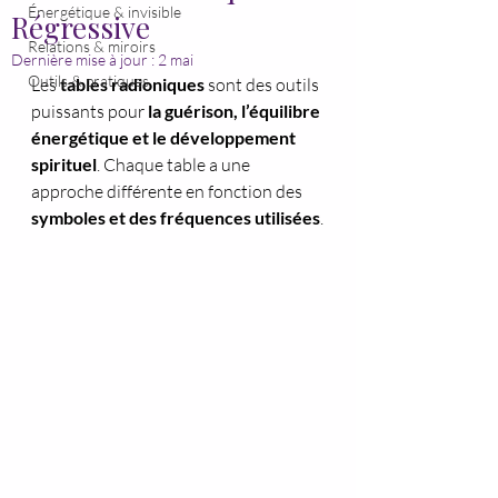
Énergétique & invisible
Régressive
Relations & miroirs
Dernière mise à jour :
2 mai
Outils & pratiques
Les 
tables radioniques
 sont des outils 
puissants pour 
la guérison, l’équilibre 
énergétique et le développement 
spirituel
. Chaque table a une 
approche différente en fonction des 
symboles et des fréquences utilisées
.