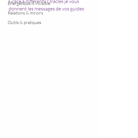
Grâce à différents Oracles je vous 
Énergétique & invisible
donnent les messages de vos guides
Relations & miroirs
Outils & pratiques