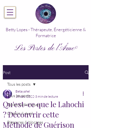
Betty Lopes - Thérapeute, Énergéticienne &
Formatrice
Les Portes de l'Âme
©
Post
Tous les posts
Betayahel
Tous les posts
18 déc. 2022
3 min de lecture
Qu'est-ce que le Lahochi
Tables Radioniques
? Découvrir cette
Chemin & éveil
Méthode de Guérison
Blessures & blocages