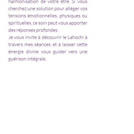
harmonisation de votre être. Si vous 
cherchez une solution pour alléger vos 
tensions émotionnelles, physiques ou 
spirituelles, ce soin peut vous apporter 
des réponses profondes.
Je vous invite à découvrir le Lahochi à 
travers mes séances, et à laisser cette 
énergie divine vous guider vers une 
guérison intégrale.
Pour tous renseignements vous 
pouvez m'envoyer un mail à : 
lesportesdelame11@gmail.com 
© Betty Lopes