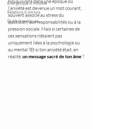
Nous vivons dans une époque où 
Énergétique & invisible
l’anxiété est devenue un mot courant, 
Relations & miroirs
souvent associé au stress du 
Outils & pratiques
quotidien, aux responsabilités ou à la 
pression sociale. Mais si certaines de 
ces sensations n’étaient pas 
uniquement liées à la psychologie ou 
au mental ?Et si ton anxiété était, en 
réalité, 
un message sacré de ton âme
 ?